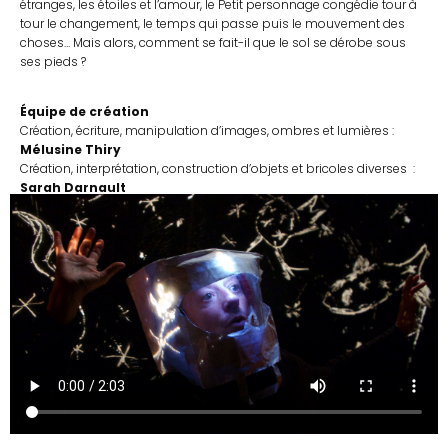
étranges, les étoiles et l’amour, le Petit personnage congédie tour à
tour le changement, le temps qui passe puis le mouvement des
choses… Mais alors, comment se fait-il que le sol se dérobe sous
ses pieds ?
Équipe de création
Création, écriture, manipulation d’images, ombres et lumières :
Mélusine Thiry
Création, interprétation, construction d’objets et bricoles diverses :
Sarah Darnault
Accompagnement à l’artistique, la dramaturgie et la mise en scène :
Isabelle Ployet
Sur des musiques de
Gavin Bryars