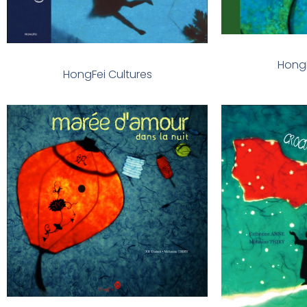
HongF
HongFei Cultures