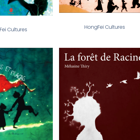
HongFei Cultures
ei Cultures