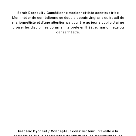
Sarah
Darnault
/
Comédienne marionnettiste constructrice
M
on métier de comédienne se double depuis vingt ans du travail de
marionnettiste et d’une attention particulière au jeune public.J’aime
croiser les disciplines comme interprète en théâtre, marionnette ou
danse théâtre.
Frédéric
Dyonnet
/
Concepteur constructeur
Il travaille à la