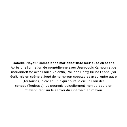
I
sabelle Ployet / Comédienne marionnettiste metteuse en scène
Après une formation de comédienne avec Jean-Louis Kamoun et de
marionnettiste avec Emilie Valentin, Philippe Genty, Bruno Léone, j’ai
écrit, mis en scène et joué de nombreux spectacles avec, entre autre
(Toulouse), le cie Le Bruit qui court, la cie Le Clan des
songes (Toulouse). Je poursuis actuellement mon parcours en
m’aventurant sur le sentier du cinéma d’animation.