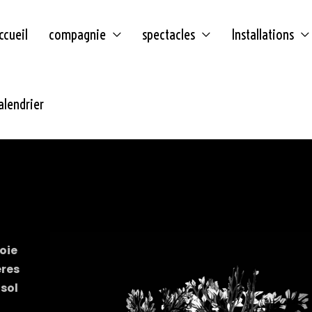
ccueil
compagnie
spectacles
Installations
alendrier
oie
ères
sol