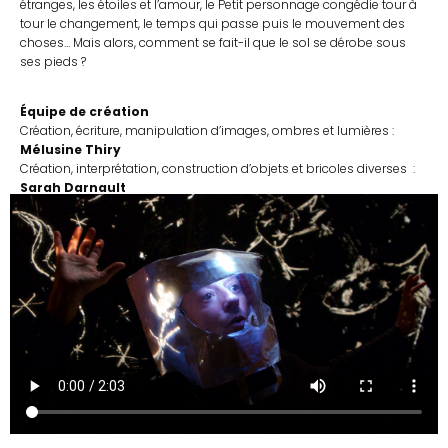
étranges, les étoiles et l’amour, le Petit personnage congédie tour à
tour le changement, le temps qui passe puis le mouvement des
choses… Mais alors, comment se fait-il que le sol se dérobe sous
ses pieds ?
Équipe de création
Création, écriture, manipulation d’images, ombres et lumières :
Mélusine Thiry
Création, interprétation, construction d’objets et bricoles diverses :
Sarah Darnault
Accompagnement à l’artistique, la dramaturgie et la mise en scène :
Isabelle Ployet
Sur des musiques de
Gavin Bryars